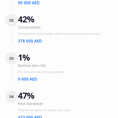
90 000 AED
42%
02
Construction
Versements échelonnés selon l'avancement des travaux
378 000 AED
1%
03
Remise des clés
À la livraison de votre propriété
9 000 AED
47%
04
Post-handover
Paiements après la remise des clés
423 000 AED