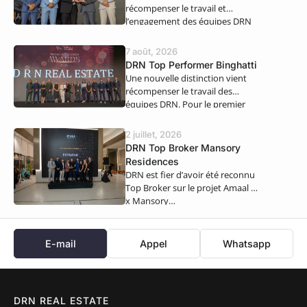
récompenser le travail et
l’engagement des équipes DRN
Real Estate. Nous…
7 août, 2026
DRN Top Performer Binghatti
Une nouvelle distinction vient
récompenser le travail des
équipes DRN. Pour le premier
semestre 2026,…
2 juillet, 2026
DRN Top Broker Mansory
Residences
DRN est fier d’avoir été reconnu
Top Broker sur le projet Amaal 8
x Mansory…
E-mail
Appel
Whatsapp
DRN REAL ESTATE