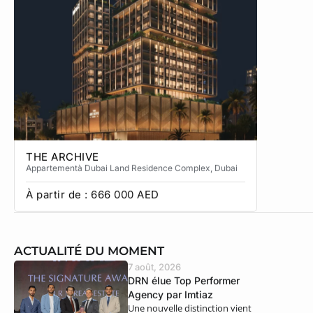
THE ARCHIVE
THE CA
Appartement
à Dubai Land Residence Complex
, Dubai
Apparteme
À partir de :
666 000
AED
À partir
ACTUALITÉ DU MOMENT
7 août, 2026
DRN élue Top Performer
Agency par Imtiaz
Une nouvelle distinction vient