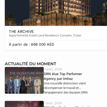
THE ARCHIVE
Appartement
à Dubai Land Residence Complex
, Dubai
À partir de :
666 000
AED
ACTUALITÉ DU MOMENT
7 août, 2026
DRN élue Top Performer
Agency par Imtiaz
Une nouvelle distinction vient
récompenser le travail et
l’engagement des équipes DRN
Real Estate. Nous…
7 août, 2026