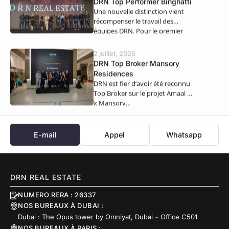
DRN Top Performer Binghatti
Une nouvelle distinction vient
récompenser le travail des
équipes DRN. Pour le premier
semestre 2026,…
2 juillet, 2026
DRN Top Broker Mansory
Residences
DRN est fier d’avoir été reconnu
Top Broker sur le projet Amaal 8
x Mansory…
E-mail
Appel
Whatsapp
DRN REAL ESTATE
NUMERO RERA : 26337
NOS BUREAUX À DUBAI :
Dubai : The Opus tower by Omniyat, Dubai – Office C501
NOS BUREAUX À PARIS :