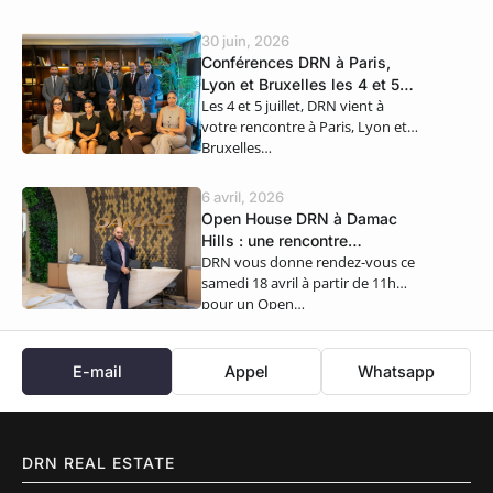
30 juin, 2026
Conférences DRN à Paris,
Lyon et Bruxelles les 4 et 5
Les 4 et 5 juillet, DRN vient à
juillet
votre rencontre à Paris, Lyon et
Bruxelles…
6 avril, 2026
Open House DRN à Damac
Hills : une rencontre
DRN vous donne rendez-vous ce
exclusive ce samedi 18 avril
samedi 18 avril à partir de 11h
pour un Open…
E-mail
Appel
Whatsapp
DRN REAL ESTATE