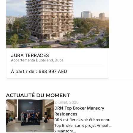
JURA TERRACES
SOL TE
Appartement
à Dubailand
, Dubai
Townhous
À partir de :
698 997
AED
À partir
ACTUALITÉ DU MOMENT
2 juillet, 2026
DRN Top Broker Mansory
Residences
DRN est fier d’avoir été reconnu
Top Broker sur le projet Amaal 8
x Mansory…