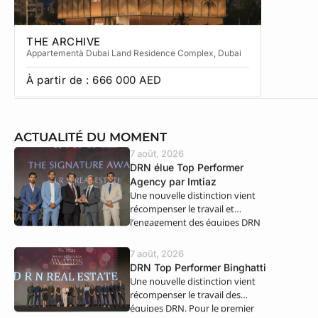
THE ARCHIVE
THE CA
Appartement
à Dubai Land Residence Complex
, Dubai
Apparteme
À partir de :
666 000
AED
À partir
ACTUALITÉ DU MOMENT
7 août, 2026
DRN élue Top Performer
Agency par Imtiaz
Une nouvelle distinction vient
récompenser le travail et
l’engagement des équipes DRN
Real Estate. Nous…
7 août, 2026
DRN Top Performer Binghatti
Une nouvelle distinction vient
récompenser le travail des
équipes DRN. Pour le premier