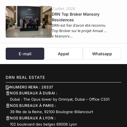
semestre 2026,…
2 juillet, 2026
DRN Top Broker Mansory
Residences
DRN est fier d’avoir été reconnu
Top Broker sur le projet Amaal 8
x Mansory…
E-mail
Appel
Whatsapp
DRN REAL ESTATE
NUMERO RERA : 26337
NOS BUREAUX À DUBAI :
Dubai : The Opus tower by Omniyat, Dubai – Office C501
NOS BUREAUX À PARIS :
39 Rte de la Reine, 92100 Boulogne-Billancourt
NOS BUREAUX À LYON :
102 boulevard des belges 69006 Lyon