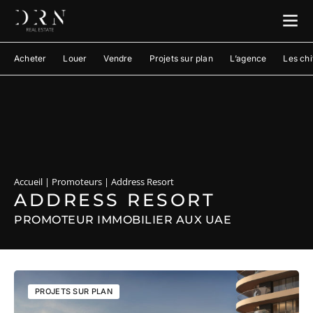
Acheter
Louer
Vendre
Projets sur plan
L’agence
Les chi
Accueil
|
Promoteurs
|
Address Resort
ADDRESS RESORT
PROMOTEUR IMMOBILIER AUX UAE
PROJETS SUR PLAN