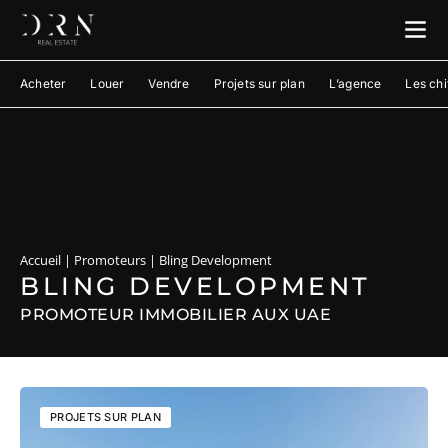
Acheter
Louer
Vendre
Projets sur plan
L’agence
Les chi
Accueil
|
Promoteurs
|
Bling Development
BLING DEVELOPMENT
PROMOTEUR IMMOBILIER AUX UAE
PROJETS SUR PLAN