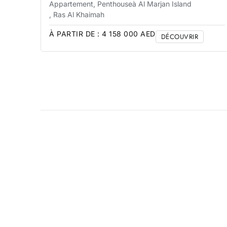
Appartement, Penthouse
à Al Marjan Island
, Ras Al Khaimah
À PARTIR DE :
4 158 000
AED
DÉCOUVRIR