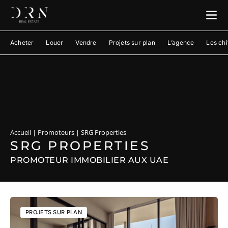
Acheter
Louer
Vendre
Projets sur plan
L’agence
Les chi
Accueil
|
Promoteurs
|
SRG Properties
SRG PROPERTIES
PROMOTEUR IMMOBILIER AUX UAE
PROJETS SUR PLAN