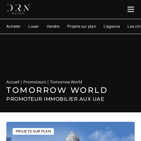
Acheter
Louer
Vendre
Projets sur plan
L’agence
Les chi
Accueil
|
Promoteurs
|
Tomorrow World
TOMORROW WORLD
PROMOTEUR IMMOBILIER AUX UAE
PROJETS SUR PLAN