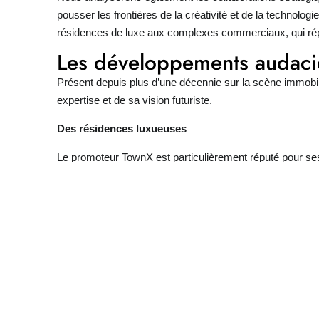
pousser les frontières de la créativité et de la technol
résidences de luxe aux complexes commerciaux, qui rép
Les développements audac
Présent depuis plus d’une décennie sur la scène immobil
expertise et de sa vision futuriste.
Des résidences luxueuses
Le promoteur TownX est particulièrement réputé pour se
et ultramoderne, ainsi que par leur intégration optimale 
démontre le souci constant de TownX d’assurer un niveau
Bâtiments commerciaux et complexes mixtes
En plus de son activité résidentielle, TownX Developme
espaces novateurs et polyvalents, adaptés aux besoins 
habilement logements, commerces et bureaux dans des c
Collaborations prestigieus