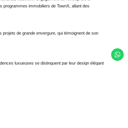
ivers programmes immobiliers de TownX, allant des
s projets de grande envergure, qui témoignent de son
ences luxueuses se distinguent par leur design élégant
ortée aux équipements et services offerts aux résidents
 Ses bâtiments commerciaux se caractérisent par des
marché. De même, plusieurs de ses projets associent