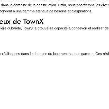
ogie dans le domaine de la construction. Enfin, nous aborderons les d
ondent à une gamme étendue de besoins et d’aspirations.
ieux de TownX
ière dubaïote, TownX a prouvé sa capacité à concevoir et réaliser de
s réalisations dans le domaine du logement haut de gamme. Ces résid
à l’environnement urbain ou naturel environnant. De plus, l’attention p
 de confort inégalé à ses clients.
nt est également investi dans la promotion immobilière commerciale.
changeants des entreprises et abritant les meilleures enseignes du 
omplexes mixtes qui redéfinissent le paysage urbain.
es avec des architectes renommés