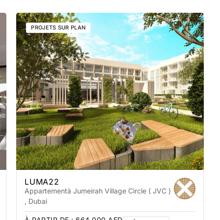
PROJETS SUR PLAN
LUMA22
Appartement
à Jumeirah Village Circle ( JVC )
, Dubai
À PARTIR DE :
664 000
AED