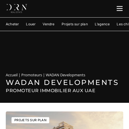
Acheter
Louer
Vendre
Projets sur plan
L’agence
Les chi
Accueil
|
Promoteurs
|
WADAN Developments
WADAN DEVELOPMENTS
PROMOTEUR IMMOBILIER AUX UAE
PROJETS SUR PLAN