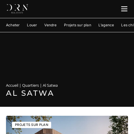
Acheter
Louer
Vendre
Projets sur plan
L’agence
Les chi
Accueil
|
Quartiers
|
Al Satwa
AL SATWA
PROJETS SUR PLAN