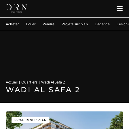
Acheter
Louer
Vendre
Projets sur plan
L’agence
Les chi
Accueil
|
Quartiers
|
Wadi Al Safa 2
WADI AL SAFA 2
PROJETS SUR PLAN