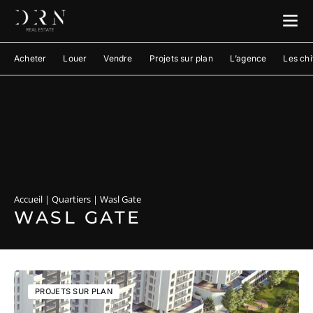
Acheter
Louer
Vendre
Projets sur plan
L’agence
Les chi
Accueil
|
Quartiers
|
Wasl Gate
WASL GATE
PROJETS SUR PLAN