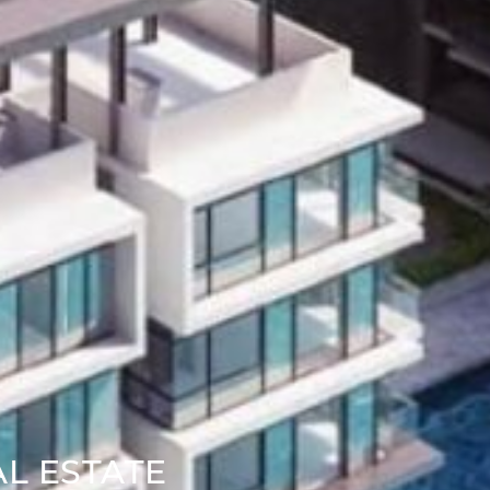
AL ESTATE