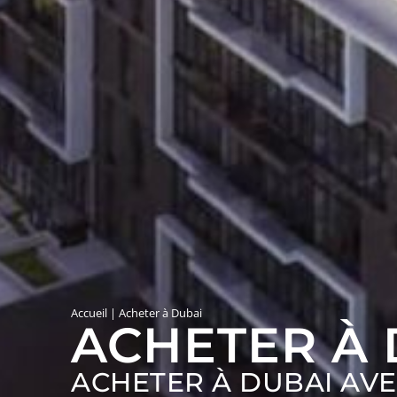
Accueil
|
Acheter à Dubai
ACHETER À 
ACHETER À DUBAI AVE