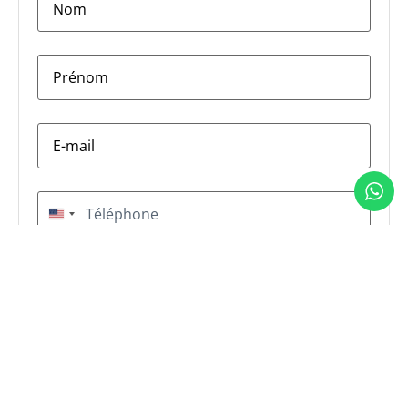
firstname
*
E-
mail
*
Téléphone
*
États-Unis +1
Message