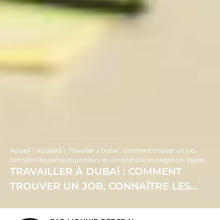
Accueil
|
Actualité
|
Travailler à Dubaï : comment trouver un job,
connaître les secteurs porteurs et comprendre les exigences légales.
TRAVAILLER À DUBAÏ : COMMENT
TROUVER UN JOB, CONNAÎTRE LES
SECTEURS PORTEURS ET
COMPRENDRE LES EXIGENCES