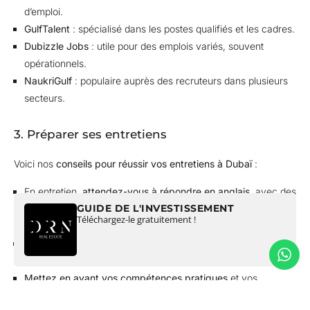
d’emploi.
GulfTalent
: spécialisé dans les postes qualifiés et les cadres.
Dubizzle Jobs
: utile pour des emplois variés, souvent
opérationnels.
NaukriGulf
: populaire auprès des recruteurs dans plusieurs
secteurs.
3. Préparer ses entretiens
Voici nos
conseils pour réussir vos entretiens à Dubaï
:
En entretien,
attendez-vous à répondre en anglais
, avec des
GUIDE DE L'INVESTISSEMENT
phrases claires et professionnelles, même si vous maîtrisez
Téléchargez-le gratuitement !
aussi l’arabe ou le français.
Informez-vous sur l’entreprise
, sa culture et ses projets
récents.
Mettez en avant vos compétences pratiques
et vos
réussites chiffrées.