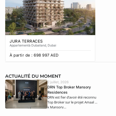
JURA TERRACES
SOL TE
Appartement
à Dubailand
, Dubai
Townhous
À partir de :
698 997
AED
À partir
ACTUALITÉ DU MOMENT
2 juillet, 2026
DRN Top Broker Mansory
Residences
DRN est fier d’avoir été reconnu
Top Broker sur le projet Amaal 8
x Mansory…