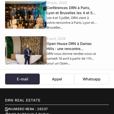
30 juin, 2026
Conférences DRN à Paris,
Lyon et Bruxelles les 4 et 5
Les 4 et 5 juillet, DRN vient à
juillet
votre rencontre à Paris, Lyon et
Bruxelles…
6 avril, 2026
Open House DRN à Damac
Hills : une rencontre
DRN vous donne rendez-vous ce
exclusive ce samedi 18 avril
samedi 18 avril à partir de 11h
pour un Open…
E-mail
Appel
Whatsapp
DRN REAL ESTATE
NUMERO RERA : 26337