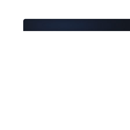
”
Vous 
exper
de vo
AVEC
Mou
Expert
Al reem