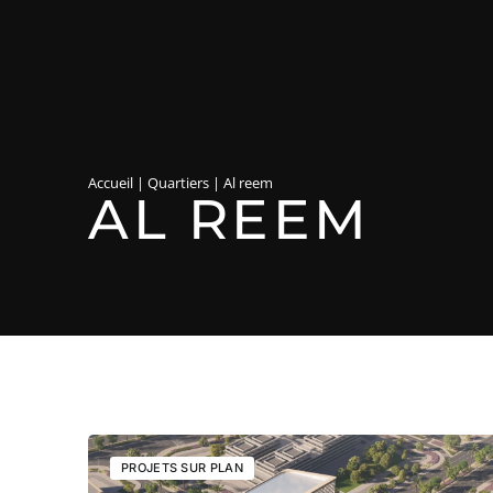
Accueil
|
Quartiers
|
Al reem
AL REEM
PROJETS SUR PLAN