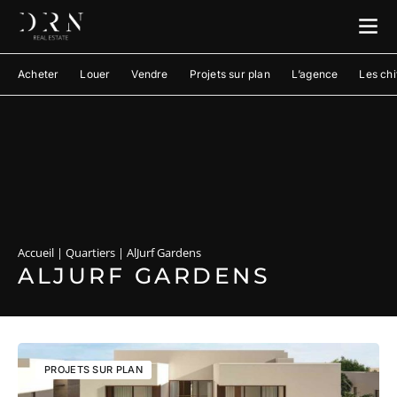
Acheter
Louer
Vendre
Projets sur plan
L’agence
Les chi
Accueil
|
Quartiers
|
AlJurf Gardens
ALJURF GARDENS
PROJETS SUR PLAN