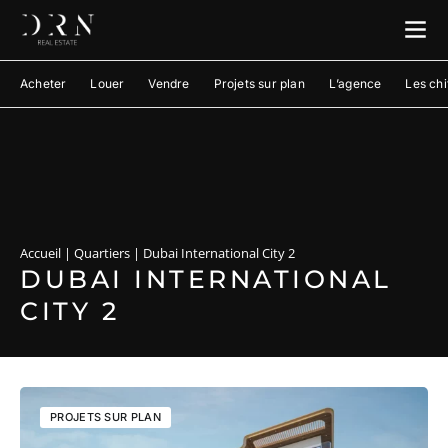
Acheter
Louer
Vendre
Projets sur plan
L’agence
Les chi
Accueil
|
Quartiers
|
Dubai International City 2
DUBAI INTERNATIONAL
CITY 2
PROJETS SUR PLAN