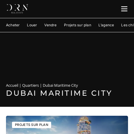
Acheter
Louer
Vendre
Projets sur plan
L’agence
Les chi
Accueil
|
Quartiers
|
Dubai Maritime City
DUBAI MARITIME CITY
PROJETS SUR PLAN