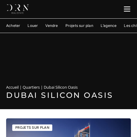
Acheter
Louer
Vendre
Projets sur plan
L’agence
Les chi
Accueil
|
Quartiers
|
Dubai Silicon Oasis
DUBAI SILICON OASIS
PROJETS SUR PLAN