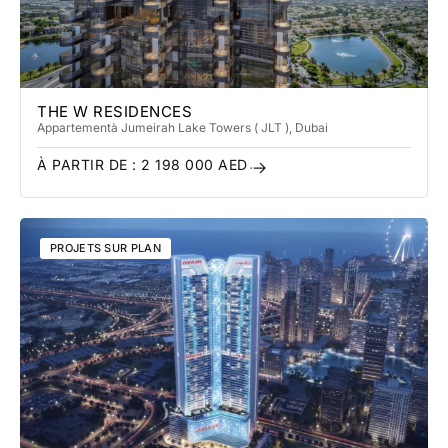
THE W RESIDENCES
Appartement
à Jumeirah Lake Towers​ ( JLT )
, Dubai
À PARTIR DE :
2 198 000
AED
PROJETS SUR PLAN