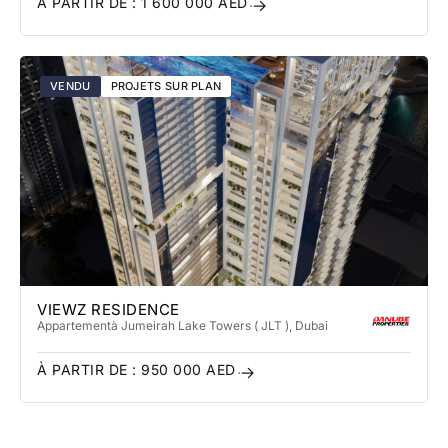
À PARTIR DE :
1 600 000
AED
VENDU
PROJETS SUR PLAN
VIEWZ RESIDENCE
Appartement
à Jumeirah Lake Towers​ ( JLT )
, Dubai
À PARTIR DE :
950 000
AED