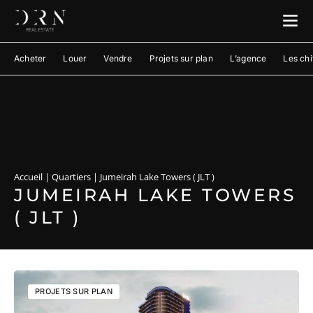
Acheter
Louer
Vendre
Projets sur plan
L’agence
Les chi
Accueil
|
Quartiers
|
Jumeirah Lake Towers​ ( JLT )
JUMEIRAH LAKE TOWERS​
( JLT )
PROJETS SUR PLAN