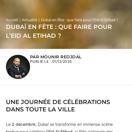
Accueil
|
Actualité
|
Dubaï en fête : que faire pour l’Eid Al Etihad ?
DUBAÏ EN FÊTE : QUE FAIRE POUR
L’EID AL ETIHAD ?
PAR MOUNIR REDJDAL
PUBLIÉ LE :
01/12/2025
UNE JOURNÉE DE CÉLÉBRATIONS
DANS TOUTE LA VILLE
Le
2 décembre
, Dubaï se transforme en immense scène
festive pour célébrer
l’Eid Al Etihad
, la fête nationale des