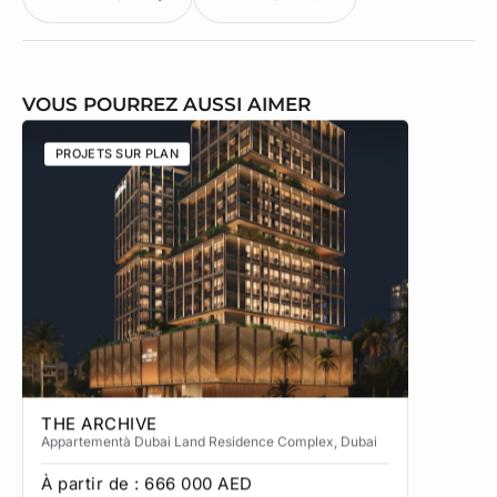
VOUS POURREZ AUSSI AIMER
PROJETS SUR PLAN
PROJETS
THE ARCHIVE
THE CA
Appartement
à Dubai Land Residence Complex
, Dubai
Apparteme
À partir de :
666 000
AED
À partir