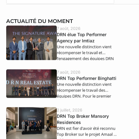
ACTUALITÉ DU MOMENT
7 août, 2026
DRN élue Top Performer
Agency par Imtiaz
Une nouvelle distinction vient
récompenser le travail et
l’engagement des équipes DRN
Real Estate. Nous…
7 août, 2026
DRN Top Performer Binghatti
Une nouvelle distinction vient
récompenser le travail des
équipes DRN. Pour le premier
semestre 2026,…
2 juillet, 2026
DRN Top Broker Mansory
Residences
DRN est fier d’avoir été reconnu
Top Broker sur le projet Amaal 8