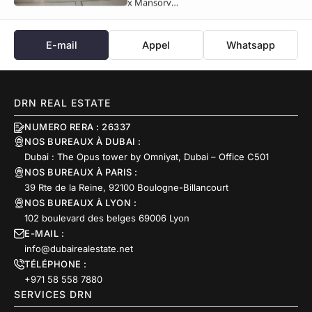
x Mansory…
E-mail
Appel
Whatsapp
DRN REAL ESTATE
NUMERO RERA : 26337
NOS BUREAUX À DUBAI :
Dubai : The Opus tower by Omniyat, Dubai – Office C501
NOS BUREAUX À PARIS :
39 Rte de la Reine, 92100 Boulogne-Billancourt
NOS BUREAUX À LYON :
102 boulevard des belges 69006 Lyon
E-MAIL :
info@dubairealestate.net
TÉLÉPHONE :
+971 58 558 7880
SERVICES DRN